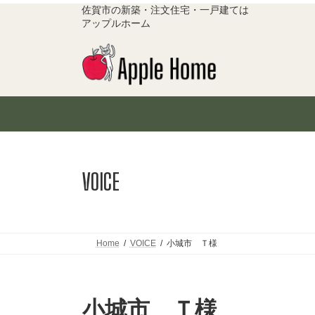
コ
ナ
佐賀市の新築・注文住宅・一戸建ては
ン
ビ
アップルホーム
テ
ゲ
ン
ー
ツ
シ
へ
ョ
ス
ン
キ
に
ッ
移
プ
動
VOICE
Home
VOICE
小城市 Ｔ様
小城市 Ｔ様